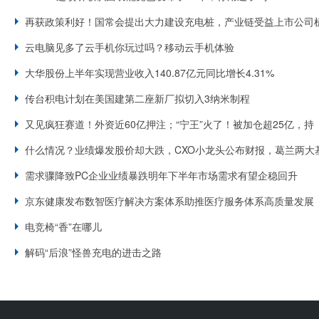
再获政策利好！国常会提出大力建设充电桩，产业链受益上市公司
云电脑见多了云手机你玩过吗？移动云手机体验
大华股份上半年实现营业收入140.87亿元同比增长4.31%
传台积电计划在美国建第二座新厂拟切入3纳米制程
又见疯狂赛道！外资近60亿押注；“宁王”火了！被加仓超25亿，持
什么情况？业绩爆发股价却大跌，CXO小龙头公布财报，葛兰两大
需求骤降致PC企业业绩暴跌明年下半年市场需求有望企稳回升
京东健康发布数智医疗解决方案体系助推医疗服务体系高质量发展
电竞椅“香”在哪儿
解码“后浪”怪兽充电的进击之路