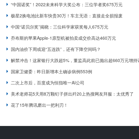
“中国诺奖”！2022未来科学大奖公布：三位学者奖675万元
极星2换电池比新车快贵30万！车主无语：直接走全损报废
中国“诺贝尔奖”揭晓：三位科学家获奖每人675万元
乔布斯的苹果Apple-1原型机被拍卖成交价高达460万元
国内油价下周或迎“五连跌”，还有下降空间吗？
解禁冲击！这家银行大跌超5%，董监高此前已抛出超660万元增持
国家卫健委：昨日新增本土确诊病例553例
二次上市后，百度成为恒指唯一AI公司
美术老师花5天用8万颗钉子拼出歼20上热搜网友拜服：太优秀了
花了15年腾讯磨出一把利刃！