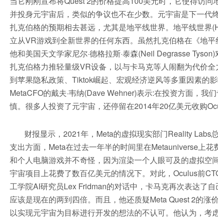
当它刚刚宣布将Quest 2的价格提高100美元时，它使得
并投身元宇宙后，类似的争议也不在少数。元宇宙是下一代
扎克伯格的预期相去甚远，尤其是地平线世界。地平线世界(Hori
立从VR游戏到全新世界的任何东西。虽然扎克伯格在《地平线
他和美国天文学家尼尔·德格拉斯·泰森(Neil Degrass
扎克伯格力推轻量级VR设备，以与卡马克等人闹翻为代价全力
到苹果隐私政策、Tiktok崛起、宏观经济逆风等多重因素的影响，M
MetaCFO的戴夫·韦纳(Dave Wehner)表示:在投资方面
慎。很多人投资了元宇宙，还停留在2014年20亿美元收购O
财报显示，2021年，Meta的虚拟现实部门Reality 
支出方面，Meta在过去一年半的时间里在Metauniverse
和个人电脑游戏并不奇怪，因为渲染一个人眼可及的虚拟空间所需的
宇宙项目上花费了数百亿美元的情况下。对此，Oculus前CTO
工学院AI研究员Lex Fridman的对话中，卡马克再次表达了
应该是现在的两到四倍。而且，他还质疑Meta Quest 2的
以实现元宇宙为目标进行开发的想法的不认可。他认为，考虑