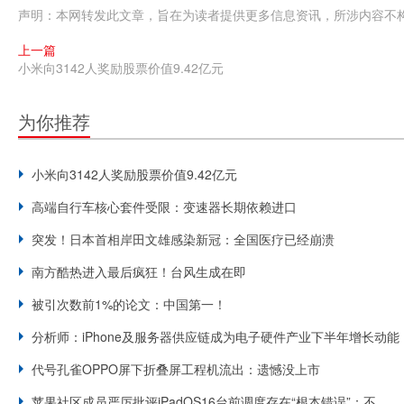
声明：本网转发此文章，旨在为读者提供更多信息资讯，所涉内容不
上一篇
小米向3142人奖励股票价值9.42亿元
为你推荐
小米向3142人奖励股票价值9.42亿元
高端自行车核心套件受限：变速器长期依赖进口
突发！日本首相岸田文雄感染新冠：全国医疗已经崩溃
南方酷热进入最后疯狂！台风生成在即
被引次数前1%的论文：中国第一！
分析师：iPhone及服务器供应链成为电子硬件产业下半年增长动能
代号孔雀OPPO屏下折叠屏工程机流出：遗憾没上市
苹果社区成员严厉批评iPadOS16台前调度存在“根本错误”：不