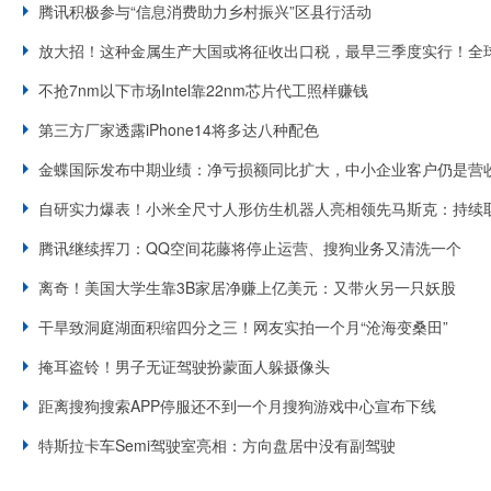
腾讯积极参与“信息消费助力乡村振兴”区县行活动
放大招！这种金属生产大国或将征收出口税，最早三季度实行！全
不抢7nm以下市场Intel靠22nm芯片代工照样赚钱
第三方厂家透露iPhone14将多达八种配色
金蝶国际发布中期业绩：净亏损额同比扩大，中小企业客户仍是营
自研实力爆表！小米全尺寸人形仿生机器人亮相领先马斯克：持续
腾讯继续挥刀：QQ空间花藤将停止运营、搜狗业务又清洗一个
离奇！美国大学生靠3B家居净赚上亿美元：又带火另一只妖股
干旱致洞庭湖面积缩四分之三！网友实拍一个月“沧海变桑田”
掩耳盗铃！男子无证驾驶扮蒙面人躲摄像头
距离搜狗搜索APP停服还不到一个月搜狗游戏中心宣布下线
特斯拉卡车Semi驾驶室亮相：方向盘居中没有副驾驶