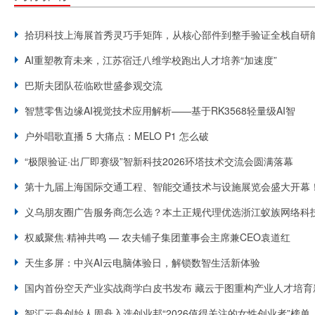
拾玥科技上海展首秀灵巧手矩阵，从核心部件到整手验证全栈自研
AI重塑教育未来，江苏宿迁八维学校跑出人才培养“加速度”
巴斯夫团队莅临欧世盛参观交流
智慧零售边缘AI视觉技术应用解析——基于RK3568轻量级AI智
户外唱歌直播 5 大痛点：MELO P1 怎么破
“极限验证·出厂即赛级”智新科技2026环塔技术交流会圆满落幕
第十九届上海国际交通工程、智能交通技术与设施展览会盛大开幕
义乌朋友圈广告服务商怎么选？本土正规代理优选浙江蚁族网络科
权威聚焦·精神共鸣 — 农夫铺子集团董事会主席兼CEO袁道红
天生多屏：中兴AI云电脑体验日，解锁数智生活新体验
国内首份空天产业实战商学白皮书发布 藏云于图重构产业人才培育
智汇云舟创始人周舟入选创业邦“2026值得关注的女性创业者”榜单