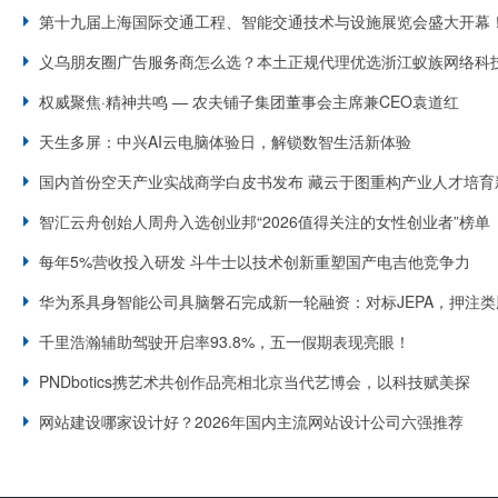
第十九届上海国际交通工程、智能交通技术与设施展览会盛大开幕
义乌朋友圈广告服务商怎么选？本土正规代理优选浙江蚁族网络科
权威聚焦·精神共鸣 — 农夫铺子集团董事会主席兼CEO袁道红
天生多屏：中兴AI云电脑体验日，解锁数智生活新体验
国内首份空天产业实战商学白皮书发布 藏云于图重构产业人才培育
智汇云舟创始人周舟入选创业邦“2026值得关注的女性创业者”榜单
每年5%营收投入研发 斗牛士以技术创新重塑国产电吉他竞争力
华为系具身智能公司具脑磐石完成新一轮融资：对标JEPA，押注类
千里浩瀚辅助驾驶开启率93.8%，五一假期表现亮眼！
PNDbotics携艺术共创作品亮相北京当代艺博会，以科技赋美探
网站建设哪家设计好？2026年国内主流网站设计公司六强推荐