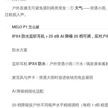
户外直播无可避免遇到两类突发：①
天气
——突遇小雨
过粗损人声。
MELO P1 怎么破
IPX4 防水监听耳机 + 25 dB AI 降噪 20 档可调，应对
防水方案
监听耳机
IPX4 防水
：户外突遇小雨 / 汗水 / 偶发液体
麦克风与声卡：突遇大雨时放进收纳充电盒避雨
AI 降噪精细化适配
20 档降噪按户外不同噪声水平精细调档（每档 1 dB 精