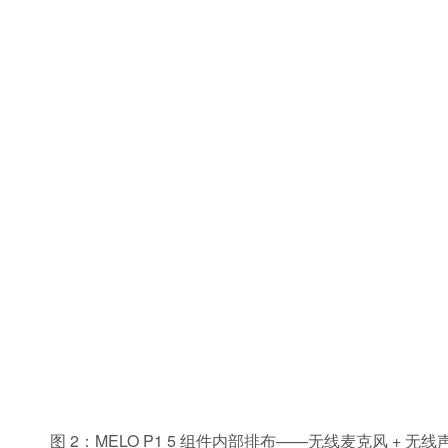
图 2：MELO P1 5 组件内部排布——无线麦克风 + 无