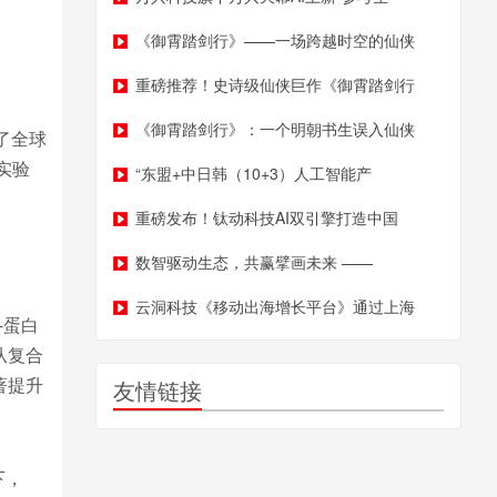
《御霄踏剑行》——一场跨越时空的仙侠
重磅推荐！史诗级仙侠巨作《御霄踏剑行
《御霄踏剑行》：一个明朝书生误入仙侠
了全球
实验
“东盟+中日韩（10+3）人工智能产
重磅发布！钛动科技AI双引擎打造中国
数智驱动生态，共赢擘画未来 ——
云洞科技《移动出海增长平台》通过上海
-蛋白
从复合
著提升
友情链接
下，