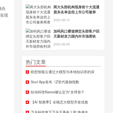
两大头部机构现身前十大流通
融合
股东名单这些上市公司被券
，实现
2022-08-10
加码风口赛道绑定头部客户回
天新材发力国内外市场营收
2022-08-09
热门文章
联想智能云通过大模型与本地知识库的深
Soul App发布《Z世代孤独指数
钛动科技Navos被认定为“全球首个
【AI 智惠季】全模态大模型齐发优惠
万兴科技旗下万兴天幕AI上新“参考生