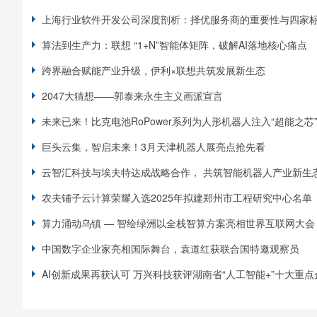
上海行业软件开发公司深度剖析：择优服务商的重要性与四家
算法到生产力：联想 “1+N”智能体矩阵，破解AI落地核心痛点
跨界融合赋能产业升级，伊利×联想共筑发展新生态
2047大猜想——郭泰来永生主义画派宣言
未来已来！比克电池RoPower系列为人形机器人注入“超能之芯
巨头云集，智启未来！3月天津机器人展亮点抢先看
云智汇科技与埃夫特达成战略合作， 共筑智能机器人产业新生
农夫铺子云计算荣耀入选2025年拟建郑州市工程研究中心名单
算力涌动乌镇 — 智绘绿洲以全栈智算方案亮相世界互联网大会
中国数字企业家亮相国际舞台，袁道红获联合国特邀观察员
AI创新成果再获认可 万兴科技获评湖南省“人工智能+”十大重点