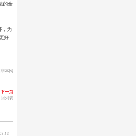
镜的全
环，为
“更好
点非本网
下一篇
返回列表
03:12