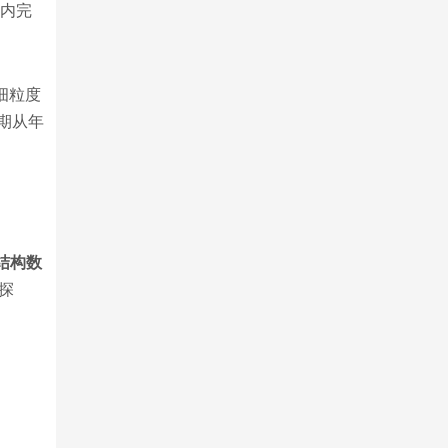
时内完
细粒度
期从年
结构数
探