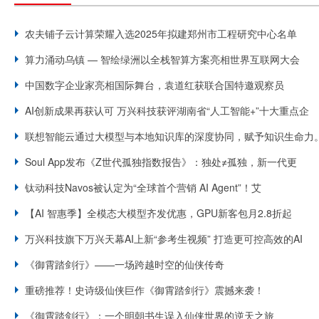
农夫铺子云计算荣耀入选2025年拟建郑州市工程研究中心名单
算力涌动乌镇 — 智绘绿洲以全栈智算方案亮相世界互联网大会
中国数字企业家亮相国际舞台，袁道红获联合国特邀观察员
AI创新成果再获认可 万兴科技获评湖南省“人工智能+”十大重点企
联想智能云通过大模型与本地知识库的深度协同，赋予知识生命力
Soul App发布《Z世代孤独指数报告》：独处≠孤独，新一代更
钛动科技Navos被认定为“全球首个营销 AI Agent”！艾
【AI 智惠季】全模态大模型齐发优惠，GPU新客包月2.8折起
万兴科技旗下万兴天幕AI上新“参考生视频” 打造更可控高效的AI
《御霄踏剑行》——一场跨越时空的仙侠传奇
重磅推荐！史诗级仙侠巨作《御霄踏剑行》震撼来袭！
《御霄踏剑行》：一个明朝书生误入仙侠世界的逆天之旅