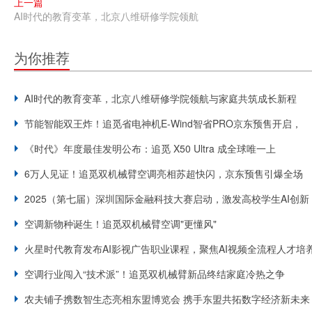
上一篇
AI时代的教育变革，北京八维研修学院领航
为你推荐
AI时代的教育变革，北京八维研修学院领航与家庭共筑成长新程
节能智能双王炸！追觅省电神机E-Wind智省PRO京东预售开启，
《时代》年度最佳发明公布：追觅 X50 Ultra 成全球唯一上
6万人见证！追觅双机械臂空调亮相苏超快闪，京东预售引爆全场
2025（第七届）深圳国际金融科技大赛启动，激发高校学生AI创新
空调新物种诞生！追觅双机械臂空调"更懂风"
火星时代教育发布AI影视广告职业课程，聚焦AI视频全流程人才培
空调行业闯入“技术派”！追觅双机械臂新品终结家庭冷热之争
农夫铺子携数智生态亮相东盟博览会 携手东盟共拓数字经济新未来