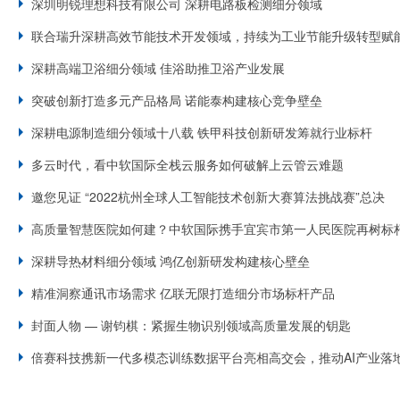
深圳明锐理想科技有限公司 深耕电路板检测细分领域
联合瑞升深耕高效节能技术开发领域，持续为工业节能升级转型赋
深耕高端卫浴细分领域 佳浴助推卫浴产业发展
突破创新打造多元产品格局 诺能泰构建核心竞争壁垒
深耕电源制造细分领域十八载 铁甲科技创新研发筹就行业标杆
多云时代，看中软国际全栈云服务如何破解上云管云难题
邀您见证 “2022杭州全球人工智能技术创新大赛算法挑战赛”总决
高质量智慧医院如何建？中软国际携手宜宾市第一人民医院再树标
深耕导热材料细分领域 鸿亿创新研发构建核心壁垒
精准洞察通讯市场需求 亿联无限打造细分市场标杆产品
封面人物 — 谢钧棋：紧握生物识别领域高质量发展的钥匙
倍赛科技携新一代多模态训练数据平台亮相高交会，推动AI产业落