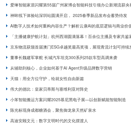
爱琳智能家居闪耀第55届广州家博会智能科技引领办公新潮流获央
神眸线下体验站深圳站圆满开启， 2025春季新品发布会蓄势待发
AI数字人技术如何重构内容生产？解析云康AI的底层逻辑与商业价
「主播健康护航计划」杭州西湖圆满落幕！百余位主播及专家共鉴
京东物流获颁首届澳门ESG卓越奖最高奖项，展现青流计划可持续
董事长魏建军掌舵 长城汽车坦克300系列25款车型高调来袭
从辅助到核心，企业如何基于AI Agent升级品牌数字营销
天猫：用全方位守护，绘就女性自由新篇
伟大的德比：皇家贝蒂斯与塞维利亚对阵史
小笨智能搬运方案闪耀2025慕尼黑电子展—以创新赋能智能制造
陈光标现身成都糖酒会，聚焦御龙泉天然矿泉水
高迪安顾文元：数字文明时代的文化摆渡人